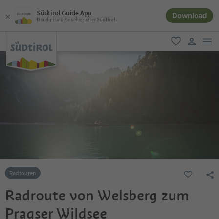
Südtirol Guide App
Download
Der digitale Reisebegleiter Südtirols
men
favorit
user lin
Radtouren
Radroute von Welsberg zum
Pragser Wildsee