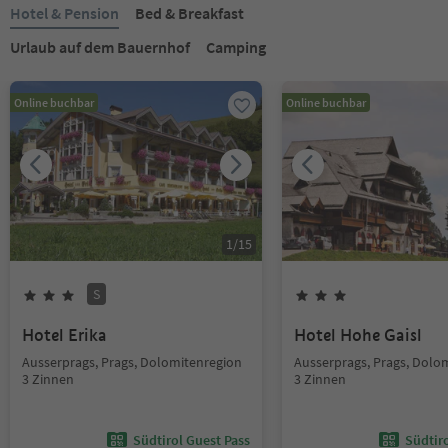
Hotel & Pension
Bed & Breakfast
Urlaub auf dem Bauernhof
Camping
Online buchbar
Online buchbar
1
/
15
S
Hotel Erika
Hotel Hohe Gaisl
Ausserprags, Prags, Dolomitenregion
Ausserprags, Prags, Dolo
3 Zinnen
3 Zinnen
Südtirol Guest Pass
Südtir