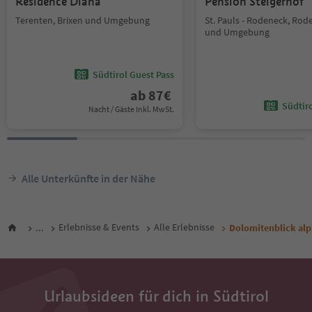
Residence Diana
Pension Steigerhof
Terenten, Brixen und Umgebung
St. Pauls - Rodeneck, Rod
und Umgebung
Südtirol Guest Pass
ab
87
€
Südtir
Nacht / Gäste Inkl. MwSt.
Alle Unterkünfte in der Nähe
...
Erlebnisse & Events
Alle Erlebnisse
Dolomitenblick alp
Urlaubsideen für dich in Südtirol