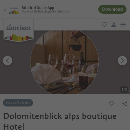
Südtirol Guide App
Download
Der digitale Reisebegleiter Südtirols
men
favorit
user lin
1
/
3
Bar / Café / Bistro
Dolomitenblick alps boutique
Hotel