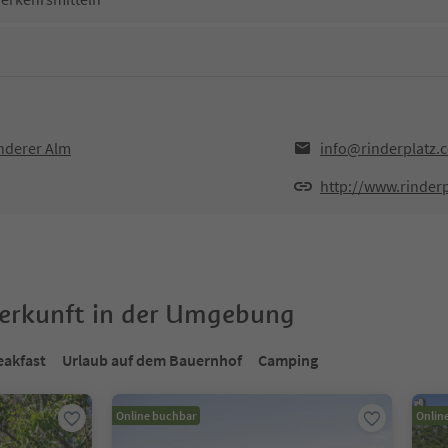
anderer Alm
info@rinderplatz.
http://www.rinder
terkunft in der Umgebung
eakfast
Urlaub auf dem Bauernhof
Camping
Online buchbar
Onlin