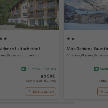
1
/
10
sidence Laitacherhof
Mira Sabiona Guest
usen, Brixen und Umgebung
Gufidaun, Klausen, Brixen 
Südtirol Guest Pass
Südti
ab
90
€
Nacht / Gäste Inkl. MwSt.
Nacht /
Jetzt buchen
J