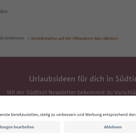
Nähe
lle Erlebnisse
Verleihstation auf der Villanderer Alm (Winter)
Urlaubsideen für dich in Südti
Mit der Südtirol-Newsletter bekommst du Vorschlä
Auszeit, Veranstaltungs-Tipps und typische Rezepte
Postfach.
E-Mail Adresse