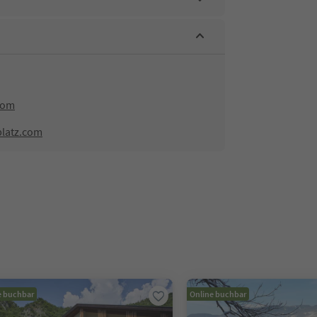
com
platz.com
e buchbar
Online buchbar