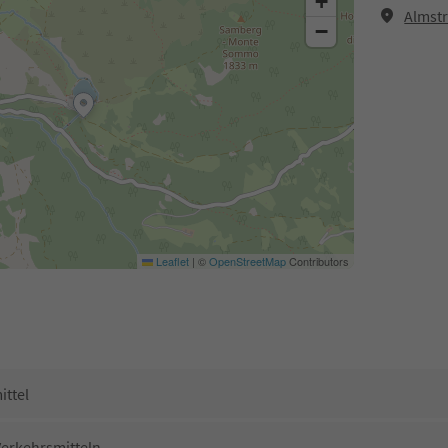
+
Almstr
−
Leaflet
|
©
OpenStreetMap
Contributors
ittel
Verkehrsmitteln