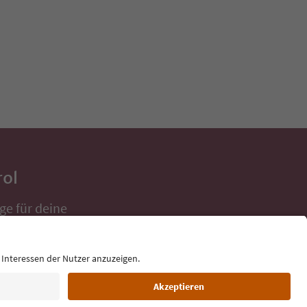
rol
ge für deine
 direkt ins