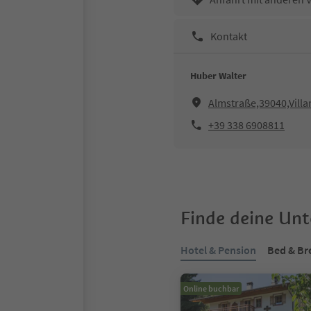
Kontakt
Huber Walter
Almstraße,39040,Vill
+39 338 6908811
Finde deine Un
Hotel & Pension
Bed & Br
Online buchbar