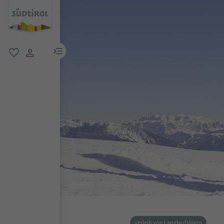
menu link
favorit
user link
Verleih von Langlaufskiern