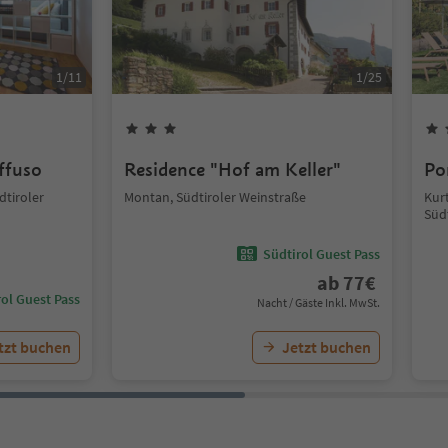
1
/
11
1
/
25
iffuso
Residence "Hof am Keller"
Po
tiroler
Montan, Südtiroler Weinstraße
Kur
Süd
Südtirol Guest Pass
ab
77
€
ol Guest Pass
Nacht / Gäste Inkl. MwSt.
tzt buchen
Jetzt buchen