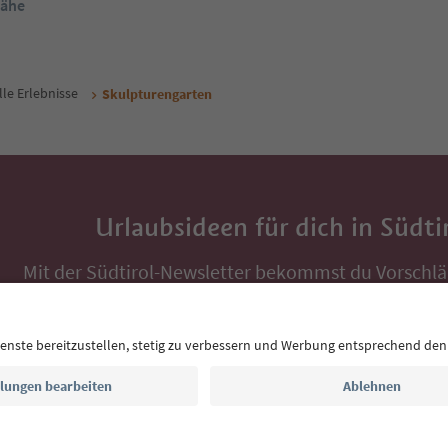
Nähe
lle Erlebnisse
Skulpturengarten
Urlaubsideen für dich in Südti
Mit der Südtirol-Newsletter bekommst du Vorschlä
Auszeit, Veranstaltungs-Tipps und typische Rezepte
Postfach.
E-Mail Adresse