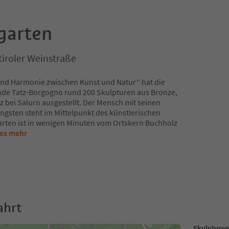
garten
tiroler Weinstraße
und Harmonie zwischen Kunst und Natur“ hat die
inde Tatz-Borgogno rund 200 Skulpturen aus Bronze,
 bei Salurn ausgestellt. Der Mensch mit seinen
ngsten steht im Mittelpunkt des künstlerischen
arten ist in wenigen Minuten vom Ortskern Buchholz
ies mehr
ahrt
Skulpturen