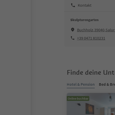
Kontakt
Skulpturengarten
Buchholz,39040,Salur
+39 0471 810231
Finde deine Un
Hotel & Pension
Bed & Br
Online buchbar