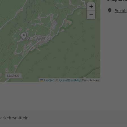
+
Buchho
−
Leaflet
|
©
OpenStreetMap
Contributors
Verkehrsmitteln