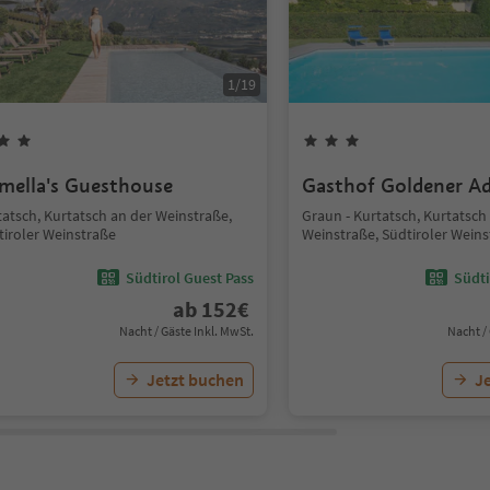
1
/
19
mella's Guesthouse
Gasthof Goldener Ad
tatsch, Kurtatsch an der Weinstraße,
Graun - Kurtatsch, Kurtatsch
tiroler Weinstraße
Weinstraße, Südtiroler Wein
Südtirol Guest Pass
Südti
ab
152
€
Nacht / Gäste Inkl. MwSt.
Nacht /
Jetzt buchen
J