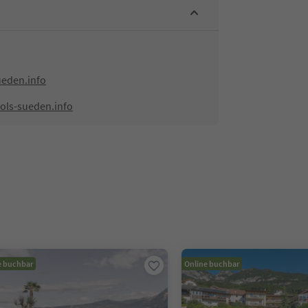
ueden.info
ols-sueden.info
e buchbar
Online buchbar