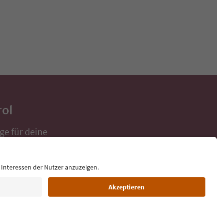
rol
ge für deine
 direkt ins