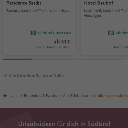
Residence Sardis
Hotel Bauhof
Tschars, Kastelbell-Tschars, Vinschgau
Kastelbell, Kastelbell-Tsc
Vinschgau
Südtirol Guest Pass
Südtir
ab
31
€
Nacht / Gäste Inkl. MwSt.
Nacht / G
Alle Unterkünfte in der Nähe
...
Erlebnisse & Events
Alle Erlebnisse
E-Bike Ladestatio
Urlaubsideen für dich in Südtirol