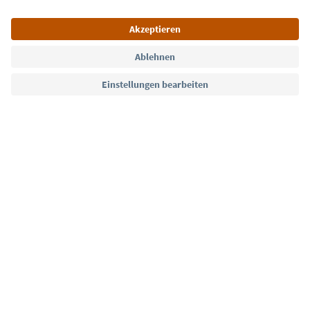
Sprache: Deutsch
Südtirol Guide App
FAQ
Kontakt
Presse
MICE
Datenschutzerklärung
AGB
Impressum
Cookie Policy
Film commission
Über uns