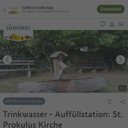
Südtirol Guide App
Download
Der digitale Reisebegleiter Südtirols
men
favorit
user lin
1
/
3
Öffentliche Einrichtungen
Trinkwasser - Auffüllstation: St.
Prokulus Kirche