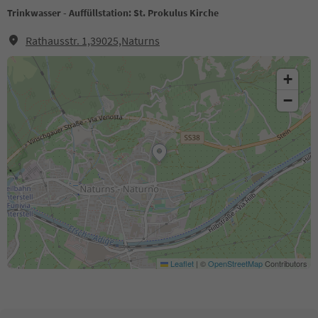
Trinkwasser - Auffüllstation: St. Prokulus Kirche
Rathausstr. 1,39025,Naturns
+
−
Leaflet
|
©
OpenStreetMap
Contributors