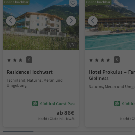
Online buchbar
Online buchbar
1
/
31
S
S
Residence Hochwart
Hotel Prokulus – Fa
Wellness
Tschirland, Naturns, Meran und
Umgebung
Naturns, Meran und Umg
Südtirol Guest Pass
Südtir
ab
86
€
Nacht / Gäste Inkl. MwSt.
Nacht / G