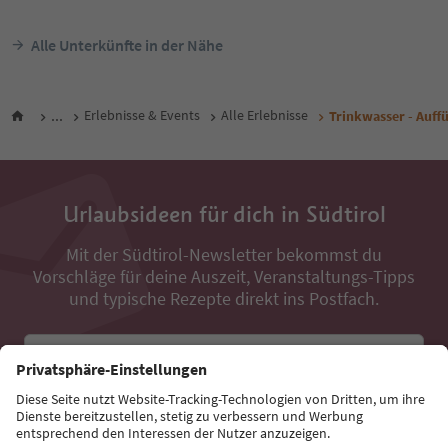
Alle Unterkünfte in der Nähe
...
Erlebnisse & Events
Alle Erlebnisse
Trinkwasser - Auffü
Urlaubsideen für dich in Südtirol
Mit der Südtirol-Newsletter bekommst du
Vorschläge für deine Auszeit, Veranstaltungs-Tipps
und typische Rezepte direkt ins Postfach.
E-Mail Adresse
Jetzt anmelden