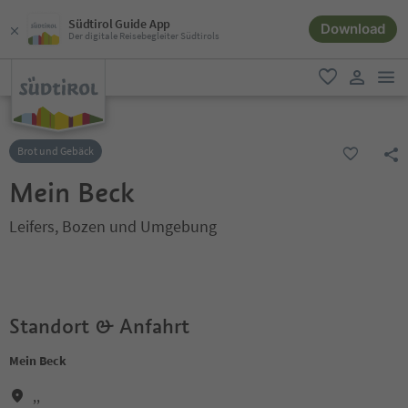
Südtirol Guide App
Download
Der digitale Reisebegleiter Südtirols
men
favorit
user lin
Brot und Gebäck
Mein Beck
Leifers, Bozen und Umgebung
Standort & Anfahrt
Mein Beck
,,