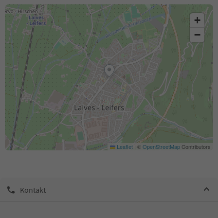
+
−
Leaflet
|
©
OpenStreetMap
Contributors
Kontakt