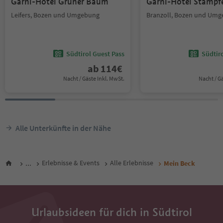
Garni-Hotel Grüner Baum
Garni-Hotel Stampf
Leifers, Bozen und Umgebung
Branzoll, Bozen und Um
Südtirol Guest Pass
Südtir
ab
114
€
Nacht / Gäste Inkl. MwSt.
Nacht / G
Alle Unterkünfte in der Nähe
...
Erlebnisse & Events
Alle Erlebnisse
Mein Beck
Urlaubsideen für dich in Südtirol