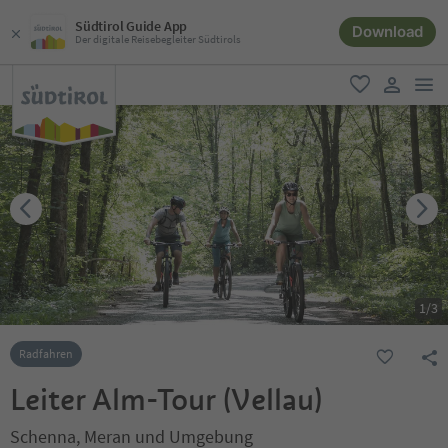
Südtirol Guide App
Download
Der digitale Reisebegleiter Südtirols
men
favorit
user lin
1
/
3
Radfahren
Leiter Alm-Tour (Vellau)
Schenna, Meran und Umgebung