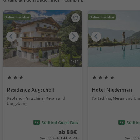
Online buchbar
Online buchbar
1
/
14
Residence Augschöll
Hotel Niedermair
Rabland, Partschins, Meran und
Partschins, Meran und U
Umgebung
Südtirol Guest Pass
Südtir
ab
88
€
Nacht / Gäste Inkl. MwSt.
Nacht / G