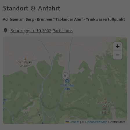
Standort & Anfahrt
Achtsam am Berg - Brunnen "Tablander Alm"- Trinkwasserfüllpunkt
Spaureggstr. 10,3902,Partschins
+
−
Leaflet
|
©
OpenStreetMap
Contributors