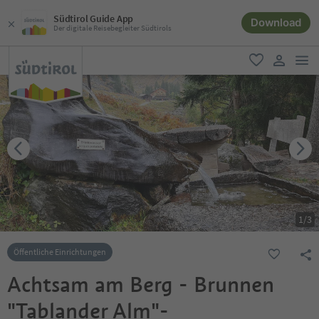
Südtirol Guide App
Download
Der digitale Reisebegleiter Südtirols
men
favorit
user lin
1
/
3
Öffentliche Einrichtungen
Achtsam am Berg - Brunnen
"Tablander Alm"-