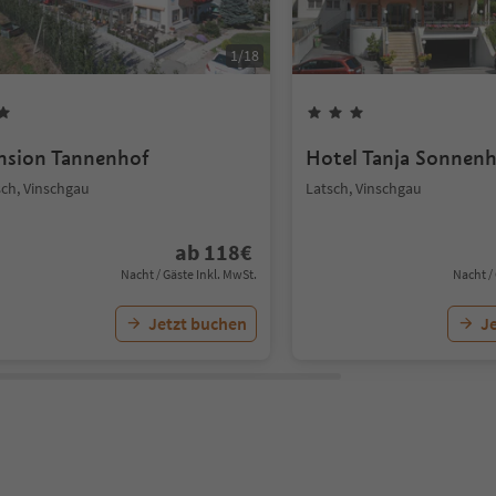
1
/
18
nsion Tannenhof
Hotel Tanja Sonnen
sch, Vinschgau
Latsch, Vinschgau
ab
118
€
Nacht / Gäste Inkl. MwSt.
Nacht /
Jetzt buchen
J