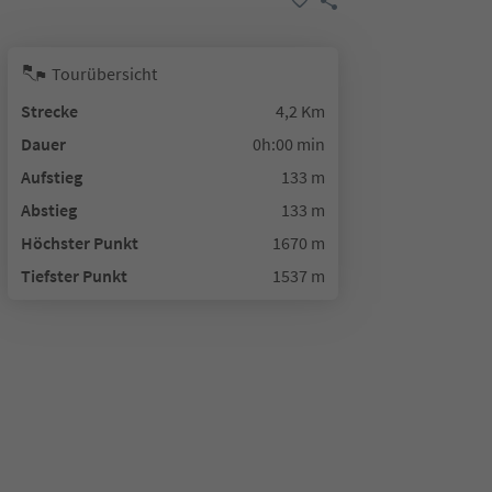
Tourübersicht
Strecke
4,2 Km
Dauer
0h:00 min
Aufstieg
133 m
Abstieg
133 m
Höchster Punkt
1670 m
Tiefster Punkt
1537 m