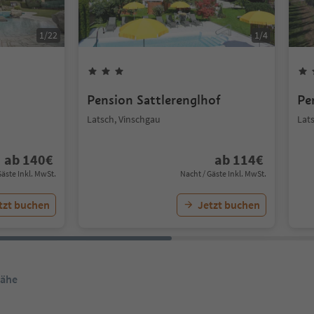
1
/
22
1
/
4
Pension Sattlerenglhof
Pe
Latsch, Vinschgau
Lat
ab
140
€
ab
114
€
Gäste Inkl. MwSt.
Nacht / Gäste Inkl. MwSt.
tzt buchen
Jetzt buchen
Nähe