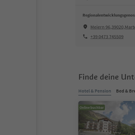
Regionalentwicklungsgenoss
Meiern 96,39020,Mart
+39 0473 745509
Finde deine Un
Hotel & Pension
Bed & Br
Online buchbar