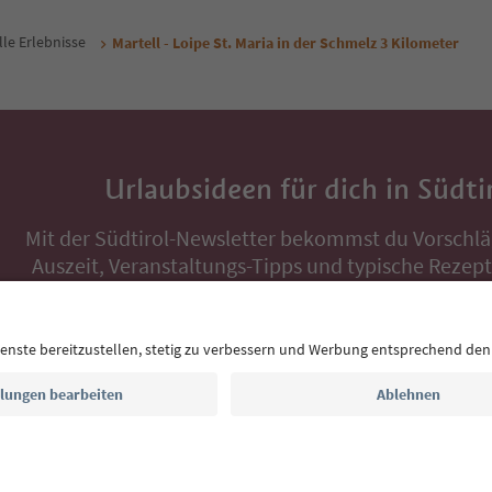
lle Erlebnisse
Martell - Loipe St. Maria in der Schmelz 3 Kilometer
Urlaubsideen für dich in Südti
Mit der Südtirol-Newsletter bekommst du Vorschlä
Auszeit, Veranstaltungs-Tipps und typische Rezepte
Postfach.
E-Mail Adresse
Jetzt anmelden