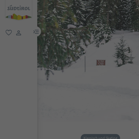
menu link
favorit
user link
Klassisch und Skating