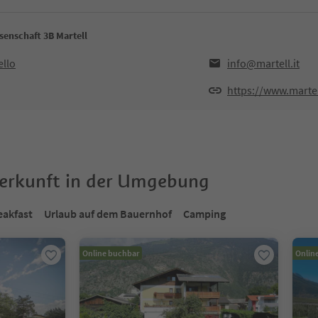
enschaft 3B Martell
ello
info@martell.it
https://www.martell
terkunft in der Umgebung
eakfast
Urlaub auf dem Bauernhof
Camping
Online buchbar
Onlin