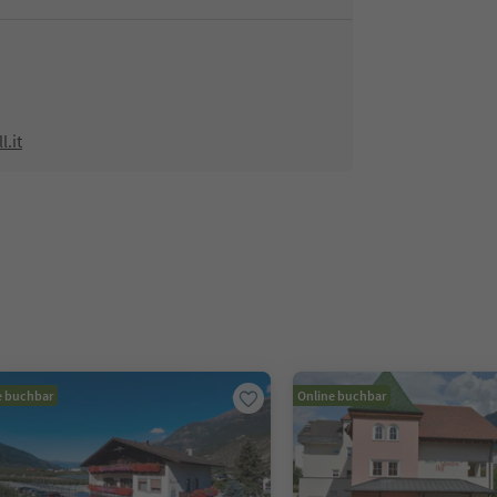
.it
e buchbar
Online buchbar