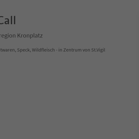
Call
nregion Kronplatz
waren, Speck, Wildfleisch - in Zentrum von St.Vigil