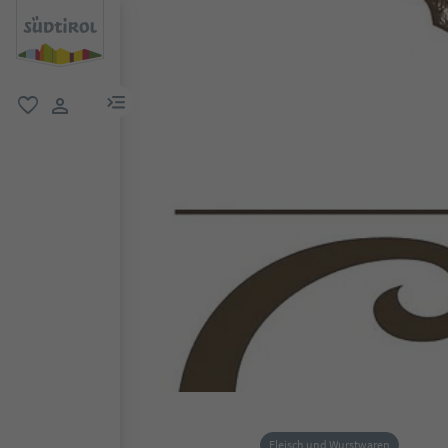
menu link
favorit
user link
Fleisch und Wurstwaren