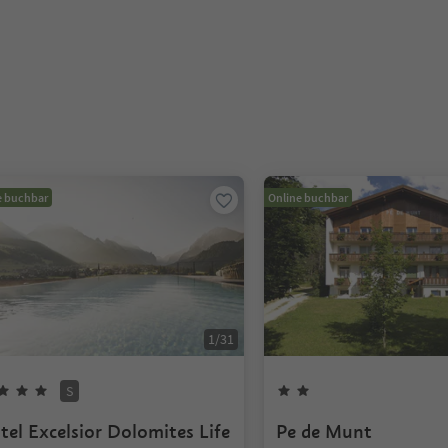
e buchbar
Online buchbar
1
/
31
S
tel Excelsior Dolomites Life
Pe de Munt