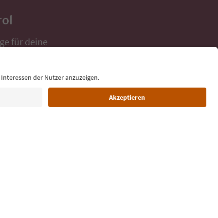
rol
ge für deine
 direkt ins