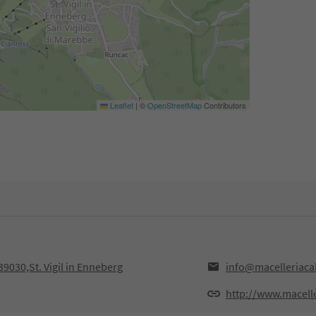
Leaflet
|
©
OpenStreetMap
Contributors
39030,St. Vigil in Enneberg
info@macelleriacall
http://www.maceller