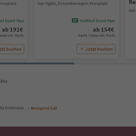
Re
Kronplatz
San Vigilio, Dolomitenregion Kronplatz
San
ol Guest Pass
Südtirol Guest Pass
ab
192
€
ab
154
€
Gäste Inkl. MwSt.
Nacht / Gäste Inkl. MwSt.
tzt buchen
Jetzt buchen
Nähe
lle Erlebnisse
Metzgerei Call