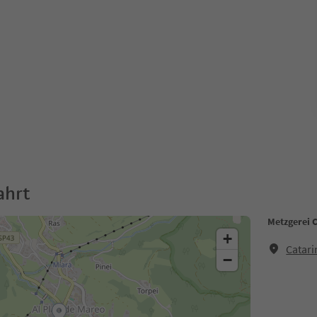
ahrt
Metzgerei C
+
Catari
−