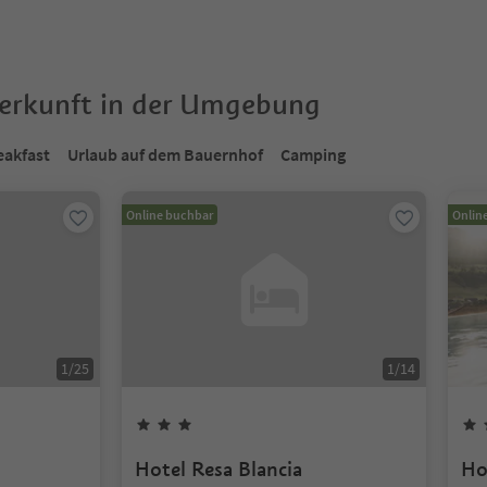
terkunft in der Umgebung
eakfast
Urlaub auf dem Bauernhof
Camping
Online buchbar
Onlin
1
/
25
1
/
14
Hotel Resa Blancia
Ho