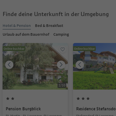
Finde deine Unterkunft in der Umgebung
Hotel & Pension
Bed & Breakfast
Urlaub auf dem Bauernhof
Camping
Online buchbar
Online buchbar
1
/
10
Pension Burgblick
Residence Stefansdo
St. Martin - St. Lorenzen, St.Lorenzen,
Stefansdorf, St.Lorenzen,