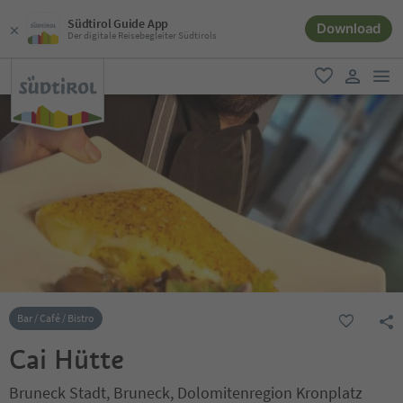
Südtirol Guide App
Download
Der digitale Reisebegleiter Südtirols
men
favorit
user lin
Bar / Café / Bistro
Cai Hütte
Bruneck Stadt, Bruneck, Dolomitenregion Kronplatz