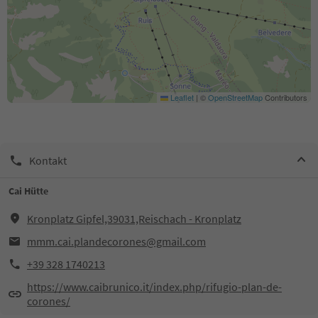
Leaflet
|
©
OpenStreetMap
Contributors
Kontakt
Cai Hütte
Kronplatz Gipfel,39031,Reischach - Kronplatz
mmm.cai.plandecorones@gmail.com
+39 328 1740213
https://www.caibrunico.it/index.php/rifugio-plan-de-
corones/