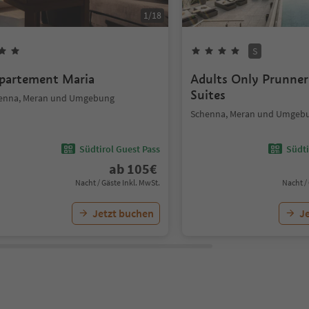
1
/
18
S
partement Maria
Adults Only Prunner
Suites
enna, Meran und Umgebung
Schenna, Meran und Umgeb
Südtirol Guest Pass
Südti
ab
105
€
Nacht / Gäste Inkl. MwSt.
Nacht /
Jetzt buchen
J