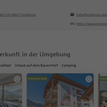
atz 1/D,39017,Schenna
info@schenna.co
http://www.schen
terkunft in der Umgebung
eakfast
Urlaub auf dem Bauernhof
Camping
Online buchbar
Onlin