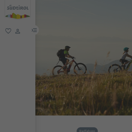
menu link
favorit
user link
Radfahren