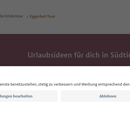
lle Erlebnisse
Eggerhof-Tour
Urlaubsideen für dich in Südti
Mit der Südtirol-Newsletter bekommst du Vorschlä
Auszeit, Veranstaltungs-Tipps und typische Rezepte
Postfach.
E-Mail Adresse
Jetzt anmelden