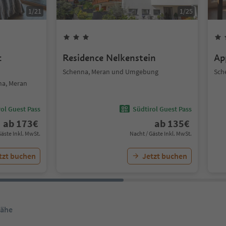
1
/
21
1
/
25
c
Residence Nelkenstein
Ap
Schenna, Meran und Umgebung
Sch
na, Meran
ol Guest Pass
Südtirol Guest Pass
ab
173
€
ab
135
€
Gäste Inkl. MwSt.
Nacht / Gäste Inkl. MwSt.
tzt buchen
Jetzt buchen
Nähe