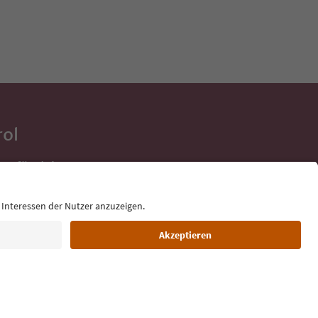
rol
ge für deine
 direkt ins