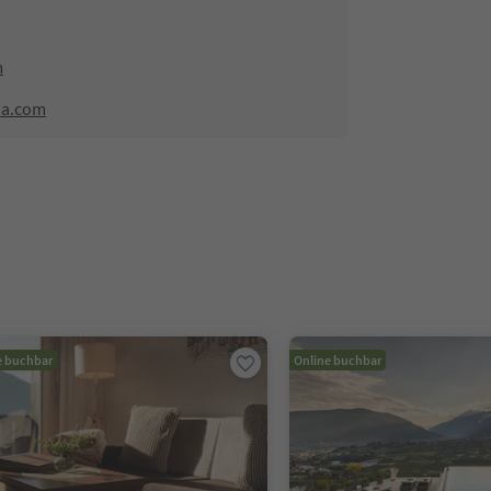
m
na.com
e buchbar
Online buchbar