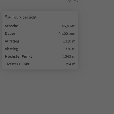
Tourübersicht
Strecke
46,4 Km
Dauer
0h:00 min
Aufstieg
1310 m
Abstieg
1310 m
Höchster Punkt
1263 m
Tiefster Punkt
294 m