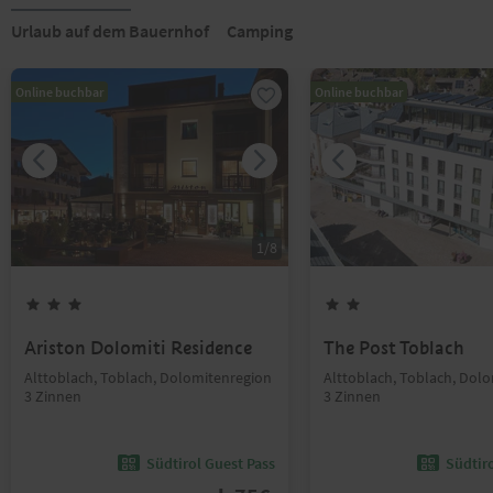
Urlaub auf dem Bauernhof
Camping
Online buchbar
Online buchbar
1
/
8
Ariston Dolomiti Residence
The Post Toblach
Alttoblach, Toblach, Dolomitenregion
Alttoblach, Toblach, Dol
3 Zinnen
3 Zinnen
Südtirol Guest Pass
Südtir