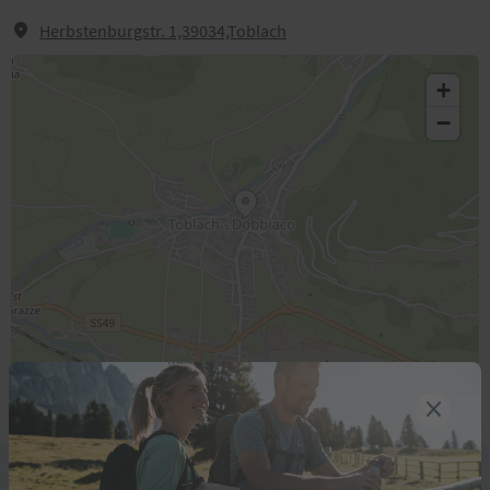
Herbstenburgstr. 1,39034,Toblach
+
−
Leaflet
|
©
OpenStreetMap
Contributors
Tipp