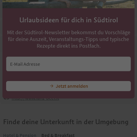
Öffentliche Verkehrsmittel
Urlaubsideen für dich in Südtirol
Anfahrt mit anderen Verkehrsmitteln
Mit der Südtirol-Newsletter bekommst du Vorschläge
für deine Auszeit, Veranstaltungs-Tipps und typische
Kontakt
Rezepte direkt ins Postfach.
Metzgerei Lanz
E-Mail Adresse
Herbstenburgstr. 1,39034,Toblach
info@lanz-beef.it
Jetzt anmelden
+39 348 5233673
http://www.lanz-beef.it
Finde deine Unterkunft in der Umgebung
Hotel & Pension
Bed & Breakfast