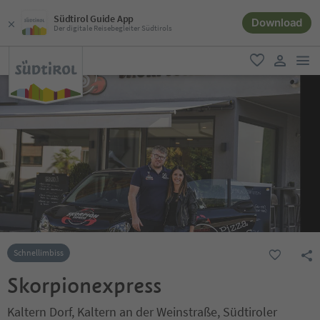
Südtirol Guide App
Download
Der digitale Reisebegleiter Südtirols
men
favorit
user lin
Schnellimbiss
Skorpionexpress
Kaltern Dorf, Kaltern an der Weinstraße, Südtiroler