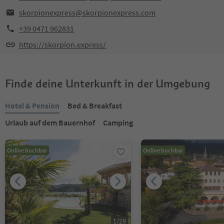
skorpionexpress@skorpionexpress.com
+39 0471 962831
https://skorpion.express/
Finde deine Unterkunft in der Umgebung
Hotel & Pension
Bed & Breakfast
Urlaub auf dem Bauernhof
Camping
Online buchbar
Online buchbar
1
/
29