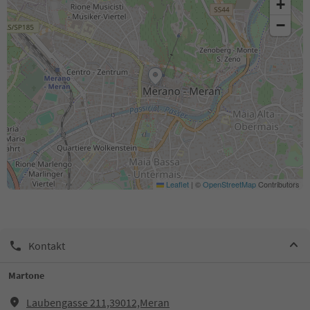
+
−
Leaflet
|
©
OpenStreetMap
Contributors
Kontakt
Martone
Laubengasse 211,39012,Meran