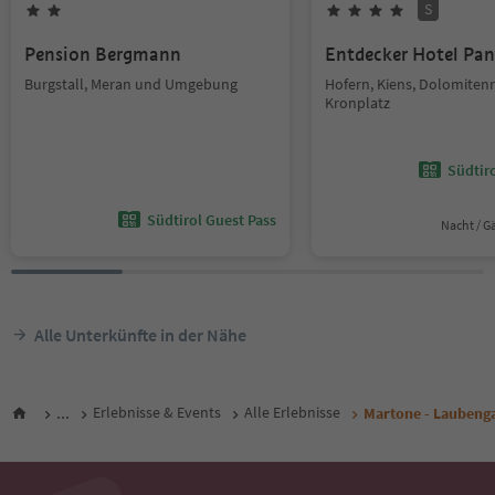
S
Pension Bergmann
Entdecker Hotel Pa
Burgstall, Meran und Umgebung
Hofern, Kiens, Dolomiten
Kronplatz
Südtir
Südtirol Guest Pass
Nacht / G
Alle Unterkünfte in der Nähe
...
Erlebnisse & Events
Alle Erlebnisse
Martone - Laubenga