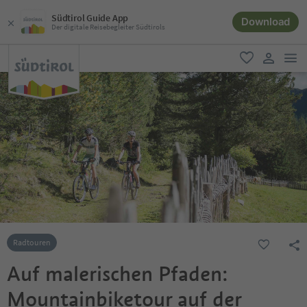
Südtirol Guide App
Download
Der digitale Reisebegleiter Südtirols
men
favorit
user lin
Radtouren
Auf malerischen Pfaden:
Mountainbiketour auf der