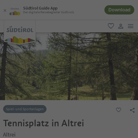
Südtirol Guide App
Download
Der digitale Reisebegleiter Südtirols
men
favorit
user lin
Spiel- und Sportanlagen
Tennisplatz in Altrei
Altrei