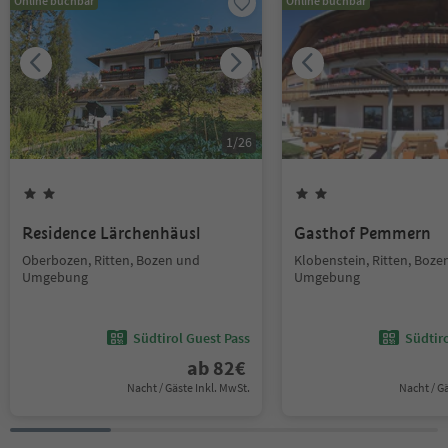
Online buchbar
Online buchbar
1
/
26
Residence Lärchenhäusl
Gasthof Pemmern
Oberbozen, Ritten, Bozen und
Klobenstein, Ritten, Boze
Umgebung
Umgebung
Südtirol Guest Pass
Südtir
ab
82
€
Nacht / Gäste Inkl. MwSt.
Nacht / G