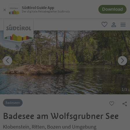
Südtirol Guide App
Download
Der digitale Reisebegleiter Südtirols
men
favorit
user lin
1
/
3
Badeseen
Badesee am Wolfsgrubner See
Klobenstein, Ritten, Bozen und Umgebung