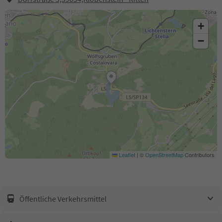
+
−
Leaflet
|
©
OpenStreetMap
Contributors
Öffentliche Verkehrsmittel