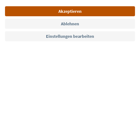
Sprache: Deutsch
Südtirol Guide App
FAQ
Kontakt
Presse
MICE
Datenschutzerklärung
AGB
Impressum
Cookie Policy
Film commission
Über uns
Zugänglichkeitserklärung
Südtirol B2B