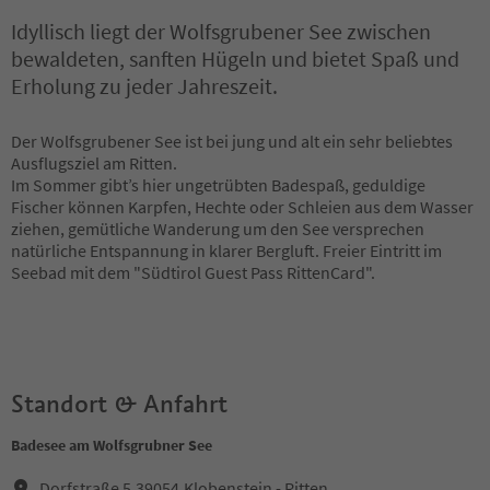
Idyllisch liegt der Wolfsgrubener See zwischen
bewaldeten, sanften Hügeln und bietet Spaß und
Erholung zu jeder Jahreszeit.
Der Wolfsgrubener See ist bei jung und alt ein sehr beliebtes
Ausflugsziel am Ritten.
Im Sommer gibt’s hier ungetrübten Badespaß, geduldige
Fischer können Karpfen, Hechte oder Schleien aus dem Wasser
ziehen, gemütliche Wanderung um den See versprechen
natürliche Entspannung in klarer Bergluft. Freier Eintritt im
Seebad mit dem "Südtirol Guest Pass RittenCard".
Standort & Anfahrt
Badesee am Wolfsgrubner See
Dorfstraße 5,39054,Klobenstein - Ritten