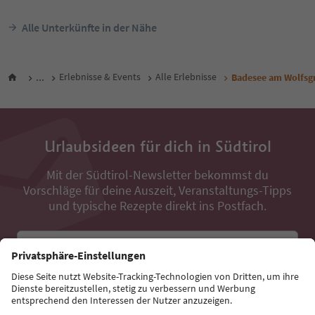
Alle Unterkünfte in der Nähe
...
Erlebnisse & Events
Alle Erlebnisse
Badesee am Wolfsg
Urlaubsideen für dich in Südtirol
Mit der Südtirol-Newsletter bekommst du
Vorschläge für deine Auszeit, Veranstaltungs-Tipps
und typische Rezepte direkt ins Postfach.
E-Mail Adresse
Jetzt anmelden