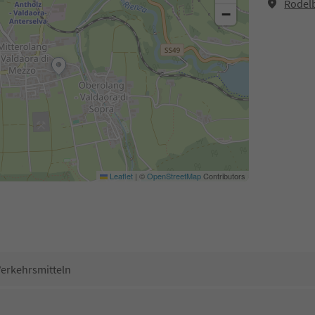
Rodel
−
Leaflet
|
©
OpenStreetMap
Contributors
Verkehrsmitteln