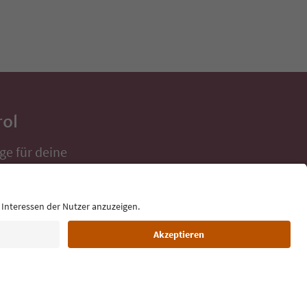
rol
ge für deine
 direkt ins