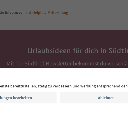
lle Erlebnisse
Spielplatz Mitterolang
Urlaubsideen für dich in Südti
Mit der Südtirol-Newsletter bekommst du Vorschlä
Auszeit, Veranstaltungs-Tipps und typische Rezepte
Postfach.
E-Mail Adresse
Jetzt anmelden