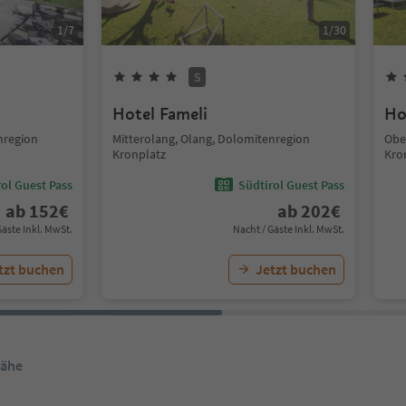
1
/
7
1
/
30
S
Hotel Fameli
Ho
nregion
Mitterolang, Olang, Dolomitenregion
Obe
Kronplatz
Kro
ol Guest Pass
Südtirol Guest Pass
ab
152
€
ab
202
€
Gäste Inkl. MwSt.
Nacht / Gäste Inkl. MwSt.
tzt buchen
Jetzt buchen
Nähe