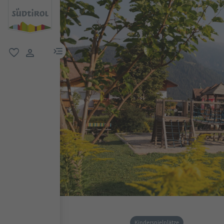
menu link
favorit
user link
Kinderspielplätze