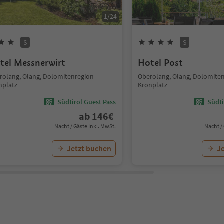
1
/
24
S
S
tel Messnerwirt
Hotel Post
rolang, Olang, Dolomitenregion
Oberolang, Olang, Dolomite
nplatz
Kronplatz
Südtirol Guest Pass
Südti
ab
146
€
Nacht / Gäste Inkl. MwSt.
Nacht /
Jetzt buchen
J