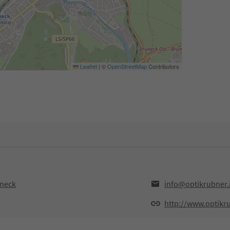
Leaflet
|
©
OpenStreetMap
Contributors
uneck
info@optikrubner.i
http://www.optikru