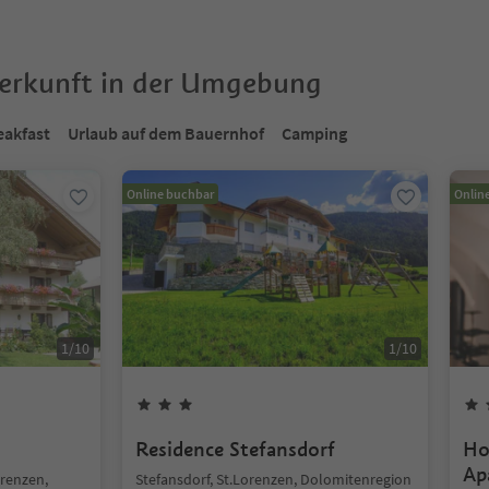
terkunft in der Umgebung
eakfast
Urlaub auf dem Bauernhof
Camping
Online buchbar
Onlin
1
/
10
1
/
10
Residence Stefansdorf
Ho
Ap
orenzen,
Stefansdorf, St.Lorenzen, Dolomitenregion