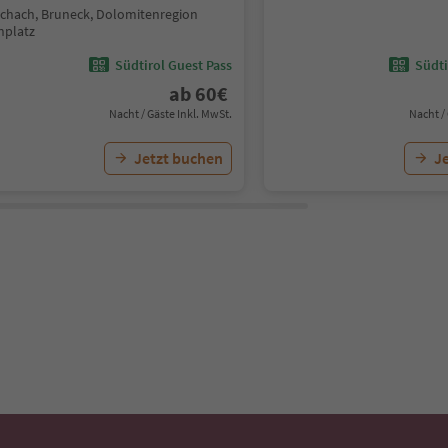
schach, Bruneck, Dolomitenregion
nplatz
Südtirol Guest Pass
Südti
ab
60
€
Nacht / Gäste Inkl. MwSt.
Nacht /
Jetzt buchen
J