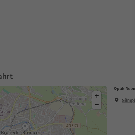
ahrt
Optik Rub
+
Gilmpl
−