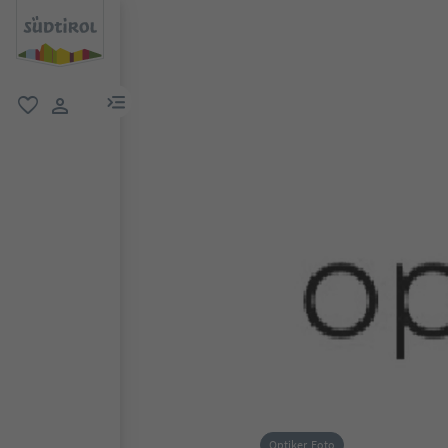
menu link
favorit
user link
Optiker, Foto