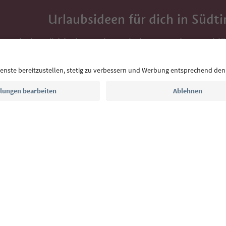
Urlaubsideen für dich in Südti
Mit der Südtirol-Newsletter bekommst du Vorschlä
Auszeit, Veranstaltungs-Tipps und typische Rezepte
Postfach.
E-Mail Adresse
Jetzt anmelden