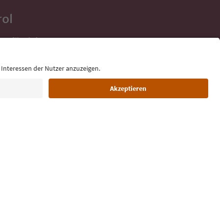
rol
ge für deine
 direkt ins