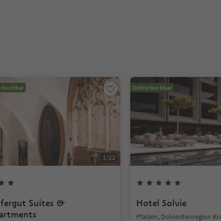
e buchbar
Online buchbar
1
/
22
fergut Suites &
Hotel Solvie
artments
Pfalzen, Dolomitenregion Kr