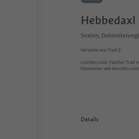
Hebbedaxl (
Sexten, Dolomitenreg
Variante von Trail 2:
Leichte Linie. Flacher Trail
Elementen wie Wurzlen und
Details