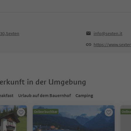
030,Sexten
info@sexten.it
https://www.sexten
terkunft in der Umgebung
eakfast
Urlaub auf dem Bauernhof
Camping
Online buchbar
Onlin