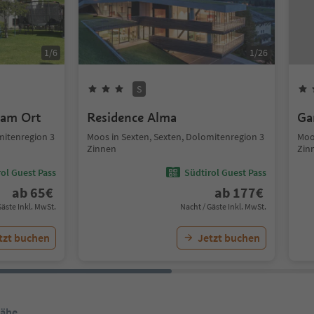
1
/
6
1
/
26
S
 am Ort
Residence Alma
Ga
omitenregion 3
Moos in Sexten, Sexten, Dolomitenregion 3
Moo
Zinnen
Zin
ol Guest Pass
Südtirol Guest Pass
ab
65
€
ab
177
€
Gäste Inkl. MwSt.
Nacht / Gäste Inkl. MwSt.
tzt buchen
Jetzt buchen
Nähe