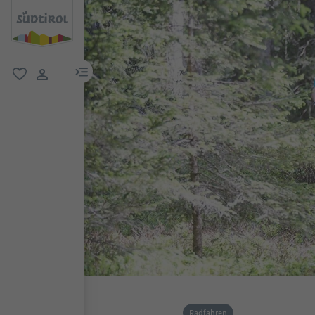
menu link
favorit
user link
Radfahren