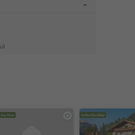
.it
e buchbar
Online buchbar