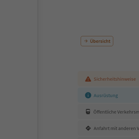
Übersicht
Sicherheitshinweise
Ausrüstung
Öffentliche Verkehrsm
Anfahrt mit anderen 