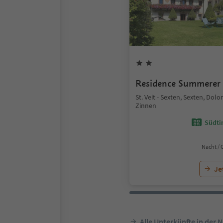
Residence Summerer
St. Veit - Sexten, Sexten, Dol
Zinnen
Südtir
Nacht / 
Je
Alle Unterkünfte in der 