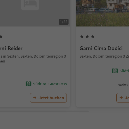
1
/
22
rni Reider
Garni Cima Dodici
s in Sexten, Sexten, Dolomitenregion 3
Sexten, Dolomitenregion 3 Z
nen
Südti
Südtirol Guest Pass
Nacht /
Jetzt buchen
J