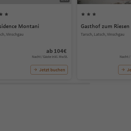
sidence Montani
Gasthof zum Riesen
sch, Vinschgau
Tarsch, Latsch, Vinschgau
ab
104
€
Nacht / Gäste Inkl. MwSt.
Nacht /
Jetzt buchen
J