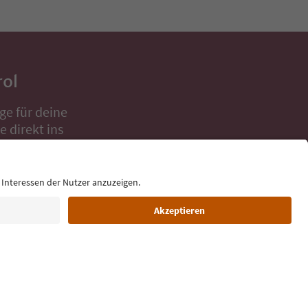
rol
ge für deine
 direkt ins