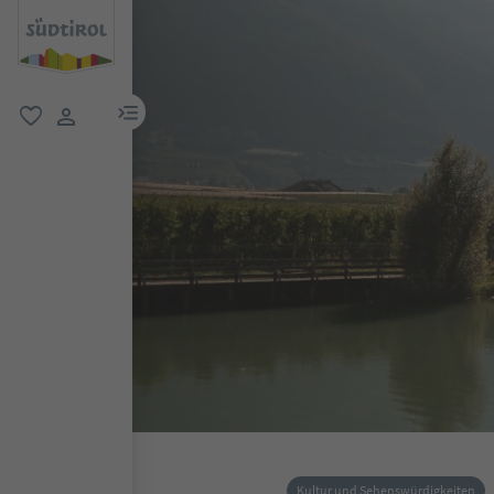
menu link
favorit
user link
Kultur und Sehenswürdigkeiten