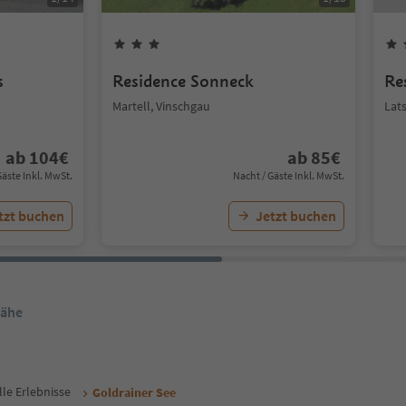
s
Residence Sonneck
Re
Martell, Vinschgau
Lat
ab
104
€
ab
85
€
Gäste Inkl. MwSt.
Nacht / Gäste Inkl. MwSt.
tzt buchen
Jetzt buchen
Nähe
lle Erlebnisse
Goldrainer See