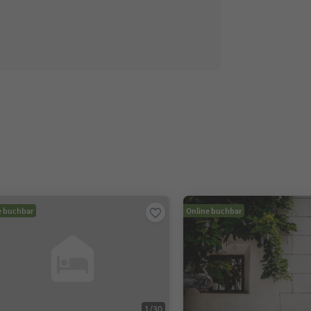
e buchbar
Online buchbar
1
/
30