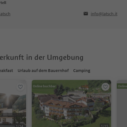
tell
Latsch
info@latsch.it
terkunft in der Umgebung
eakfast
Urlaub auf dem Bauernhof
Camping
Online buchbar
Onlin
1
/
14
1
/
15