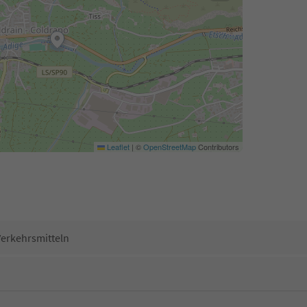
Leaflet
|
©
OpenStreetMap
Contributors
Verkehrsmitteln