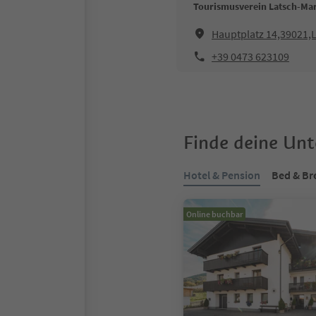
Tourismusverein Latsch-Mar
Hauptplatz 14,39021,
+39 0473 623109
Finde deine Un
Hotel & Pension
Bed & Br
Online buchbar