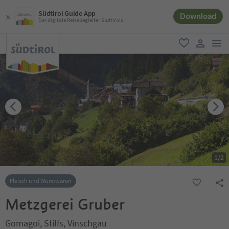
Südtirol Guide App
Download
Der digitale Reisebegleiter Südtirols
men
favorit
user lin
1
/
2
Fleisch und Wurstwaren
Metzgerei Gruber
Gomagoi, Stilfs, Vinschgau