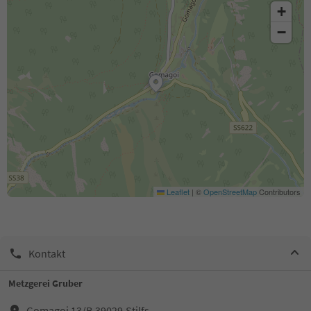
+
−
Leaflet
|
©
OpenStreetMap
Contributors
Kontakt
Metzgerei Gruber
Gomagoi 13/B,39029,Stilfs