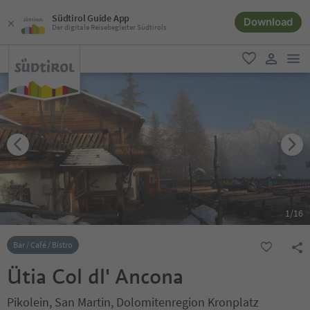
Südtirol Guide App
Download
Der digitale Reisebegleiter Südtirols
men
favorit
user lin
1
/
16
Bar / Café / Bistro
Ütia Col dl' Ancona
Pikolein, San Martin, Dolomitenregion Kronplatz