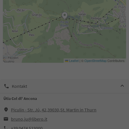
Leaflet
|
©
OpenStreetMap
Contributors
Kontakt
Ütia Col dl' Ancona
Piculin - Str. Jú, 42,39030,St. Martin in Thurn
bruno.ju@libero.it
+39 0474 523000