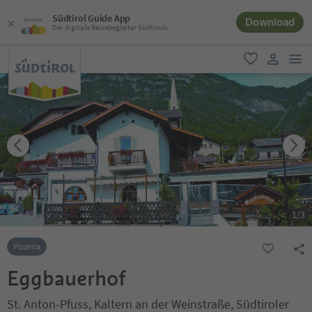
Südtirol Guide App
Download
Der digitale Reisebegleiter Südtirols
men
favorit
user lin
1
/
3
Pizzeria
Eggbauerhof
St. Anton-Pfuss, Kaltern an der Weinstraße, Südtiroler