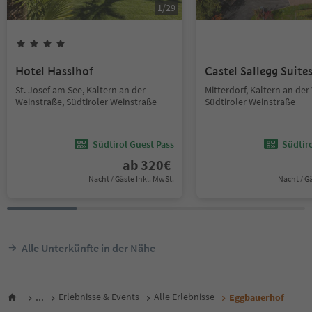
1
/
29
Hotel Hasslhof
Castel Sallegg Suite
St. Josef am See, Kaltern an der
Mitterdorf, Kaltern an der
Weinstraße, Südtiroler Weinstraße
Südtiroler Weinstraße
Südtirol Guest Pass
Südtir
ab
320
€
Nacht / Gäste Inkl. MwSt.
Nacht / G
Alle Unterkünfte in der Nähe
...
Erlebnisse & Events
Alle Erlebnisse
Eggbauerhof