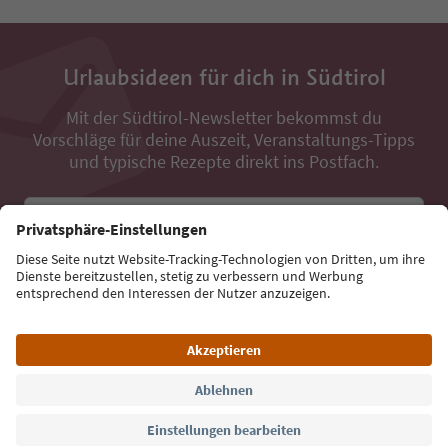
Urlaubsideen für dich in Südtirol
Mit der Südtirol-Newsletter bekommst du
Vorschläge für deine Auszeit, Veranstaltungs-Tipps
und typische Rezepte direkt ins Postfach.
E-Mail Adresse
Jetzt anmelden