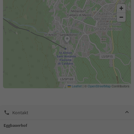
+
−
Leaflet
|
©
OpenStreetMap
Contributors
Kontakt
Eggbauerhof