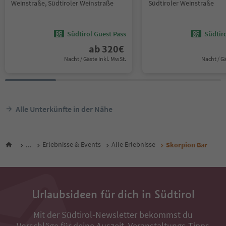
Weinstraße, Südtiroler Weinstraße
Südtiroler Weinstraße
Südtirol Guest Pass
Südtir
ab
320
€
Nacht / Gäste Inkl. MwSt.
Nacht / G
Alle Unterkünfte in der Nähe
...
Erlebnisse & Events
Alle Erlebnisse
Skorpion Bar
Urlaubsideen für dich in Südtirol
Mit der Südtirol-Newsletter bekommst du
Vorschläge für deine Auszeit, Veranstaltungs-Tipps