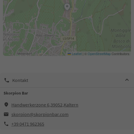
Leaflet
|
©
OpenStreetMap
Contributors
Kontakt
Skorpion Bar
Handwerkerzone 6,39052,Kaltern
skorpion@skorpionbar.com
+39 0471 962365