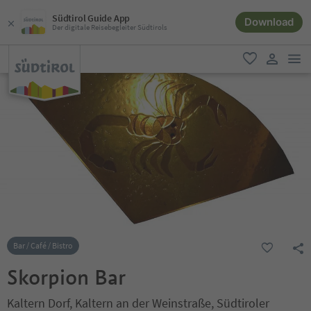
Südtirol Guide App
Download
Der digitale Reisebegleiter Südtirols
men
favorit
user lin
Bar / Café / Bistro
Skorpion Bar
Kaltern Dorf, Kaltern an der Weinstraße, Südtiroler