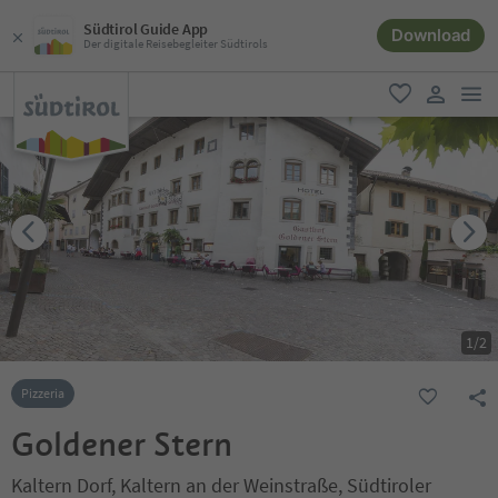
Südtirol Guide App
Download
Der digitale Reisebegleiter Südtirols
men
favorit
user lin
1
/
2
Pizzeria
Goldener Stern
Kaltern Dorf, Kaltern an der Weinstraße, Südtiroler