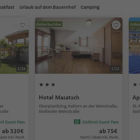
eakfast
Urlaub auf dem Bauernhof
Camping
Online buchbar
Onlin
1
/
29
1
/
22
Hotel Masatsch
Ap
er
Oberplanitzing, Kaltern an der Weinstraße,
St. 
traße
Südtiroler Weinstraße
Süd
ol Guest Pass
Südtirol Guest Pass
ab
320
€
ab
75
€
Gäste Inkl. MwSt.
Nacht / Gäste Inkl. MwSt.