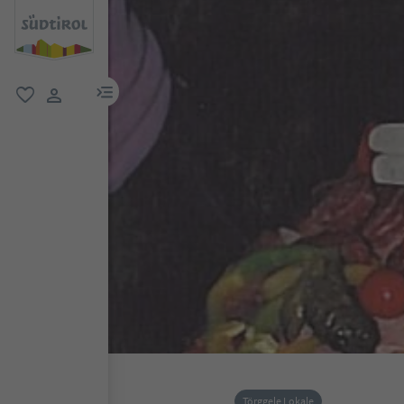
menu link
favorit
user link
Törggele Lokale