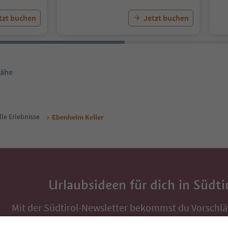
tzt buchen
Jetzt buchen
Nähe
lle Erlebnisse
Ebenheim Keller
Urlaubsideen für dich in Südti
Mit der Südtirol-Newsletter bekommst du Vorschlä
Auszeit, Veranstaltungs-Tipps und typische Rezepte