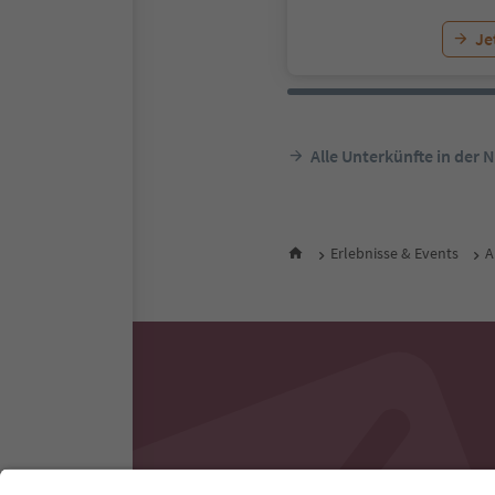
Je
Alle Unterkünfte in der 
Erlebnisse & Events
A