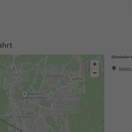
ahrt
Ebenheim K
+
Major-
−