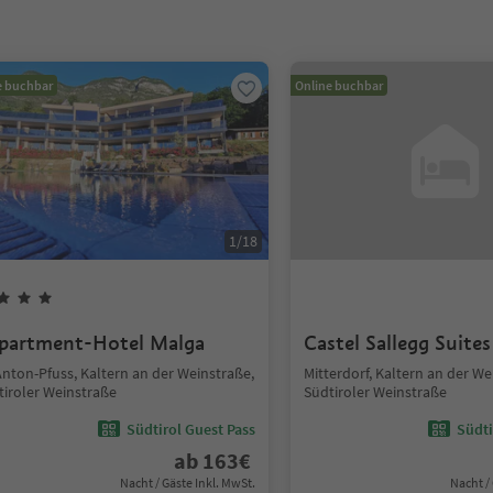
e buchbar
Online buchbar
1
/
18
partment-Hotel Malga
Castel Sallegg Suites
Anton-Pfuss, Kaltern an der Weinstraße,
Mitterdorf, Kaltern an der We
tiroler Weinstraße
Südtiroler Weinstraße
Südtirol Guest Pass
Südti
ab
163
€
Nacht / Gäste Inkl. MwSt.
Nacht /