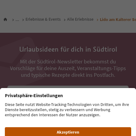
...
Erlebnisse & Events
Alle Erlebnisse
Lido am Kalterer S
Urlaubsideen für dich in Südtirol
Mit der Südtirol-Newsletter bekommst du
Vorschläge für deine Auszeit, Veranstaltungs-Tipps
und typische Rezepte direkt ins Postfach.
E-Mail Adresse
Jetzt anmelden