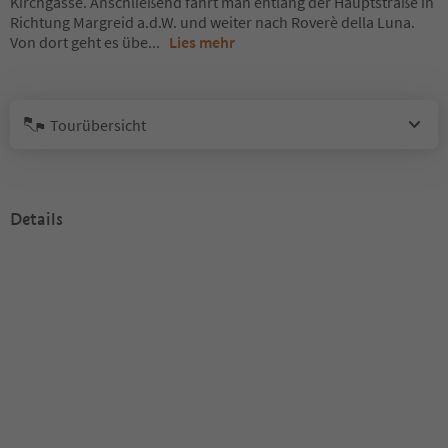
Kirchgasse. Anschließend fährt man entlang der Hauptstraße in
Richtung Margreid a.d.W. und weiter nach Roverè della Luna.
Von dort geht es übe
...
Lies mehr
Tourübersicht
Details