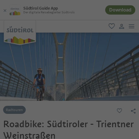
Südtirol Guide App
Download
Der digitale Reisebegleiter Südtirols
men
favorit
user lin
Radtouren
Roadbike: Südtiroler - Trientner
Weinstraßen