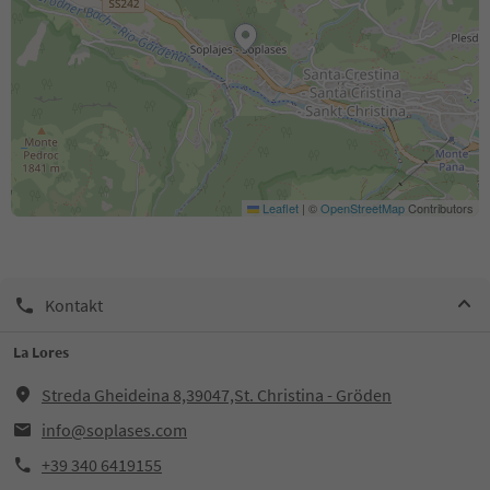
Leaflet
|
©
OpenStreetMap
Contributors
Kontakt
La Lores
Streda Gheideina 8,39047,St. Christina - Gröden
info@soplases.com
+39 340 6419155