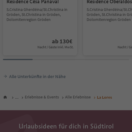
Residence Cësa Panaval
Residence Oberaldos
S.Cristina Gherdëina/St.Christina in
S.Cristina Gherdëina/St.Ch
Gröden, St.Christina in Gröden,
Gröden, St.Christina in G
Dolomitenregion Gröden
Dolomitenregion Gröden
ab
130
€
Nacht / Gäste Inkl. MwSt.
Nacht / G
Alle Unterkünfte in der Nähe
...
Erlebnisse & Events
Alle Erlebnisse
La Lores
Urlaubsideen für dich in Südtirol