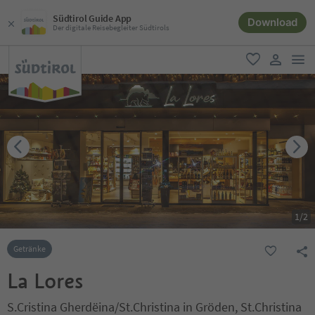
Südtirol Guide App
Download
Der digitale Reisebegleiter Südtirols
men
favorit
user lin
1
/
2
Getränke
La Lores
S.Cristina Gherdëina/St.Christina in Gröden, St.Christina