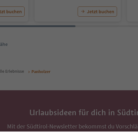
tzt buchen
Jetzt buchen
Nähe
lle Erlebnisse
Panholzer
Urlaubsideen für dich in Südti
Mit der Südtirol-Newsletter bekommst du Vorschlä
Auszeit, Veranstaltungs-Tipps und typische Rezepte