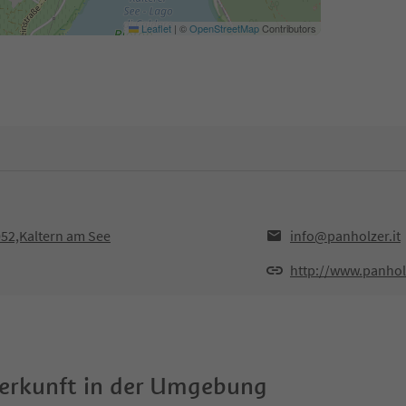
Leaflet
|
©
OpenStreetMap
Contributors
052,Kaltern am See
info@panholzer.it
http://www.panholz
terkunft in der Umgebung