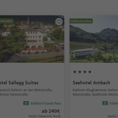
e buchbar
Online buchbar
1
/
7
stel Sallegg Suites
Seehotel Ambach
erdorf, Kaltern an der Weinstraße,
Kalterer Klughammer, Kalter
tiroler Weinstraße
Weinstraße, Südtiroler Wein
Südtirol Guest Pass
Südti
ab
240
€
Nacht / Gäste Inkl. MwSt.
Nacht /