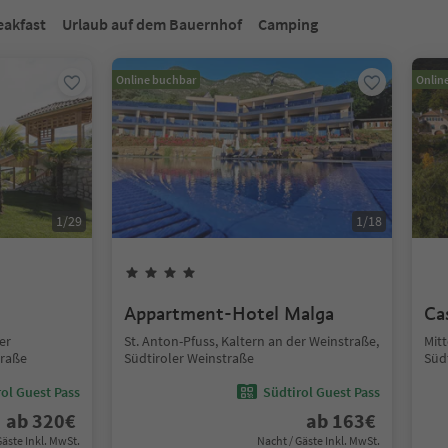
eakfast
Urlaub auf dem Bauernhof
Camping
Online buchbar
Onlin
1
/
29
1
/
18
Appartment-Hotel Malga
Ca
er
St. Anton-Pfuss, Kaltern an der Weinstraße,
Mitt
traße
Südtiroler Weinstraße
Süd
ol Guest Pass
Südtirol Guest Pass
ab
320
€
ab
163
€
Gäste Inkl. MwSt.
Nacht / Gäste Inkl. MwSt.