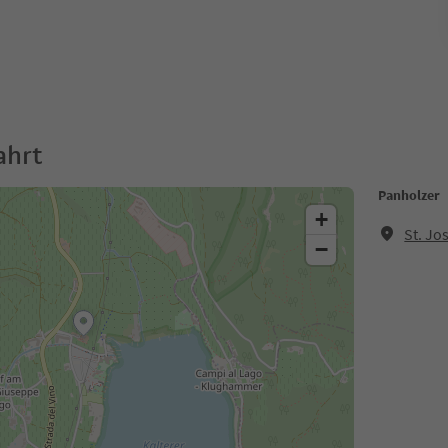
ahrt
Panholzer
+
St. Jo
−