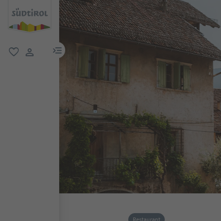
menu link
favorit
user link
Restaurant