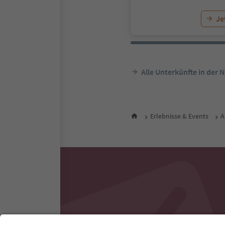
Je
Alle Unterkünfte in der 
Erlebnisse & Events
A