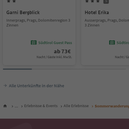
S
Garni Bergblick
Hotel Erika
Innerprags, Prags, Dolomitenregion 3
Ausserprags, Prags, Dolo
Zinnen
3 Zinnen
Südtirol Guest Pass
Südtir
ab
73
€
Nacht / Gäste Inkl. MwSt.
Nacht / G
Alle Unterkünfte in der Nähe
...
Erlebnisse & Events
Alle Erlebnisse
Sommerwanderung - 