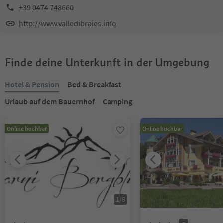
+39 0474 748660
http://www.valledibraies.info
Finde deine Unterkunft in der Umgebung
Hotel & Pension
Bed & Breakfast
Urlaub auf dem Bauernhof
Camping
Online buchbar
Online buchbar
1
/
8