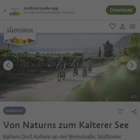
Südtirol Guide App
Download
Der digitale Reisebegleiter Südtirols
men
favorit
user lin
1
/
3
Radtouren
Von Naturns zum Kalterer See
Kaltern Dorf, Kaltern an der Weinstraße, Südtiroler