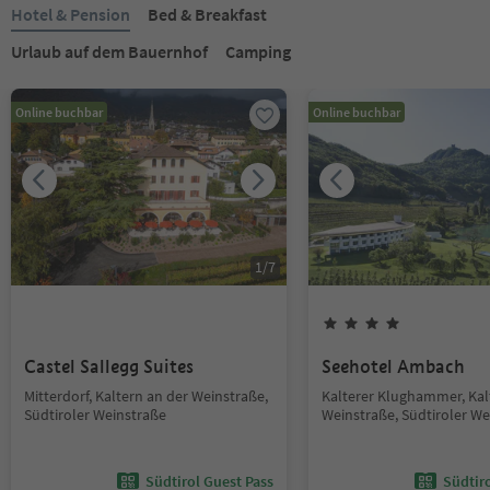
Hotel & Pension
Bed & Breakfast
Urlaub auf dem Bauernhof
Camping
Online buchbar
Online buchbar
1
/
7
Castel Sallegg Suites
Seehotel Ambach
Mitterdorf, Kaltern an der Weinstraße,
Kalterer Klughammer, Kal
Südtiroler Weinstraße
Weinstraße, Südtiroler We
Südtirol Guest Pass
Südtir