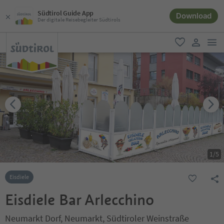
Südtirol Guide App
Download
Der digitale Reisebegleiter Südtirols
men
favorit
user lin
1
/
5
Eisdiele
Eisdiele Bar Arlecchino
Neumarkt Dorf, Neumarkt, Südtiroler Weinstraße