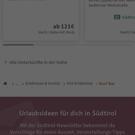
Girlan, Eppan an der Wein
Südtiroler Weinstraße
Südtir
ab
121
€
Nacht / Gäste Inkl. MwSt.
Nacht / G
Alle Unterkünfte in der Nähe
...
Erlebnisse & Events
Alle Erlebnisse
Dorf Bar
Urlaubsideen für dich in Südtirol
Mit der Südtirol-Newsletter bekommst du
Vorschläge für deine Auszeit, Veranstaltungs-Tipps