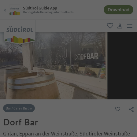
Südtirol Guide App
Download
Der digitale Reisebegleiter Südtirols
men
favorit
user lin
Bar / Café / Bistro
Dorf Bar
Girlan, Eppan an der Weinstraße, Südtiroler Weinstraße