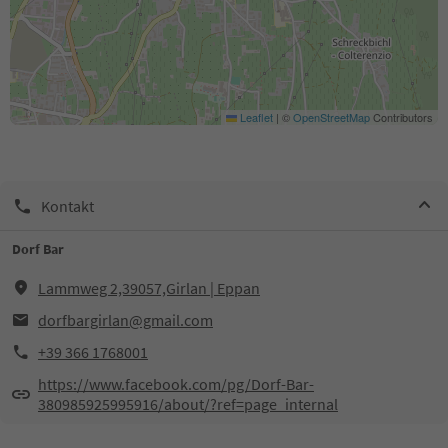
Leaflet
|
©
OpenStreetMap
Contributors
Kontakt
Dorf Bar
Lammweg 2,39057,Girlan | Eppan
dorfbargirlan@gmail.com
+39 366 1768001
https://www.facebook.com/pg/Dorf-Bar-
380985925995916/about/?ref=page_internal