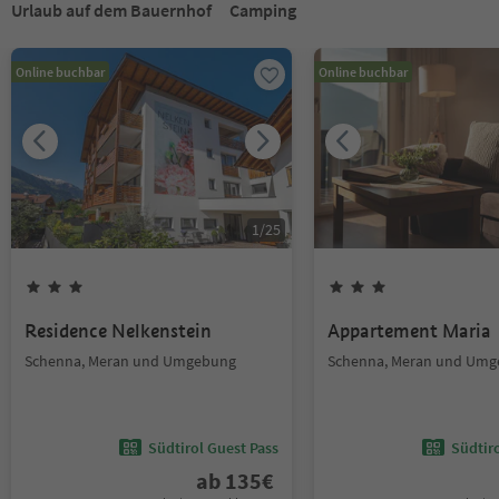
Urlaub auf dem Bauernhof
Camping
Online buchbar
Online buchbar
1
/
25
Residence Nelkenstein
Appartement Maria
Schenna, Meran und Umgebung
Schenna, Meran und Um
Südtirol Guest Pass
Südtir
ab
135
€