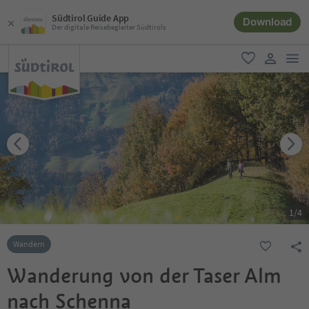
Südtirol Guide App
Download
Der digitale Reisebegleiter Südtirols
men
favorit
user lin
1
/
4
Wandern
Wanderung von der Taser Alm
nach Schenna