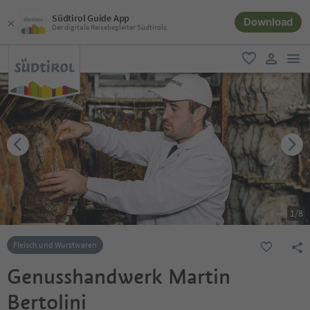
Südtirol Guide App
Download
Der digitale Reisebegleiter Südtirols
men
favorit
user lin
1
/
8
Fleisch und Wurstwaren
Genusshandwerk Martin
Bertolini