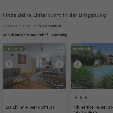
Finde deine Unterkunft in der Umgebung
Hotel & Pension
Bed & Breakfast
Urlaub auf dem Bauernhof
Camping
Online buchbar
Online buchbar
1
/
11
Ela Living Albergo Diffuso
Villnerhof KG des J
Walter & Co.