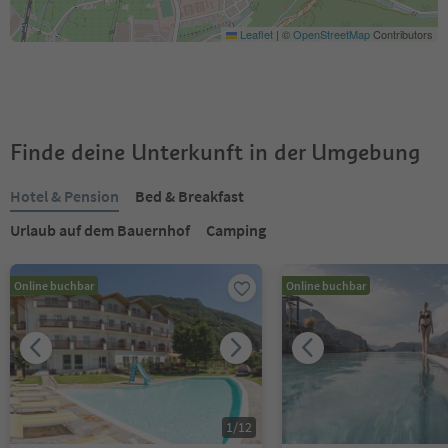
Leaflet
|
©
OpenStreetMap
Contributors
Finde deine Unterkunft in der Umgebung
Hotel & Pension
Bed & Breakfast
Urlaub auf dem Bauernhof
Camping
Online buchbar
Online buchbar
1
/
12