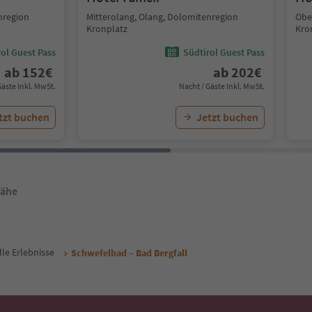
nregion
Mitterolang, Olang, Dolomitenregion
Obe
Kronplatz
Kro
ol Guest Pass
Südtirol Guest Pass
ab
152
€
ab
202
€
Gäste Inkl. MwSt.
Nacht / Gäste Inkl. MwSt.
tzt buchen
Jetzt buchen
Nähe
lle Erlebnisse
Schwefelbad – Bad Bergfall