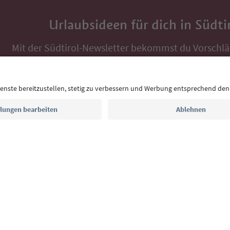
Urlaubsideen für dich in Südti
Mit der Südtirol-Newsletter bekommst du Vorschlä
Auszeit, Veranstaltungs-Tipps und typische Rezepte
Postfach.
E-Mail Adresse
Jetzt anmelden