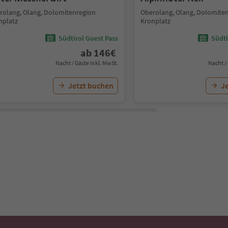
rolang, Olang, Dolomitenregion
Oberolang, Olang, Dolomite
nplatz
Kronplatz
Südtirol Guest Pass
Südti
ab
146
€
Nacht / Gäste Inkl. MwSt.
Nacht /
Jetzt buchen
J