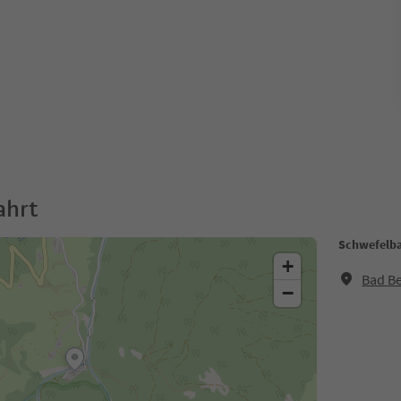
ahrt
Schwefelba
+
Bad Be
−