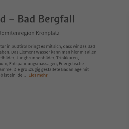
d – Bad Bergfall
olomitenregion Kronplatz
r in Südtirol bringt es mit sich, dass wir das Bad
 haben. Das Element Wasser kann man hier mit allen
elbäder, Jungbrunnenbäder, Trinkkuren,
aum, Entspannungsmassagen, Energetische
mme. Die großzügig gestaltete Badanlage mit
 ist ein ide
...
Lies mehr