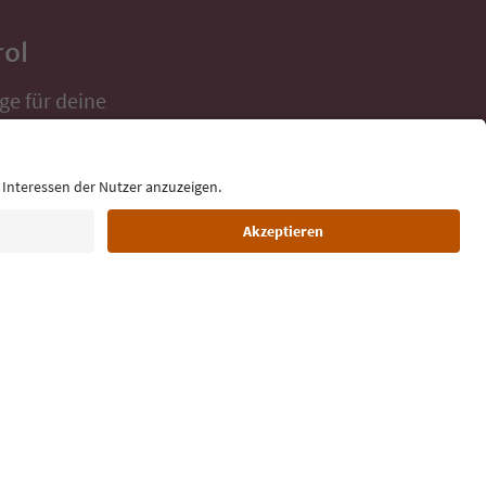
rol
ge für deine
 direkt ins