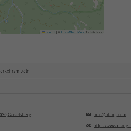
Leaflet
|
©
OpenStreetMap
Contributors
Verkehrsmitteln
9030,Geiselsberg
info@olang.com
http://www.olang.