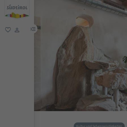
menu link
favorit
user link
Kultur und Sehenswürdigkeiten