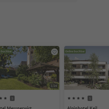
e buchbar
Online buchbar
1
/
24
S
S
tel Messnerwirt
Alpinhotel Keil