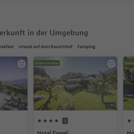
terkunft in der Umgebung
eakfast
Urlaub auf dem Bauernhof
Camping
Online buchbar
Onlin
1
/
7
1
/
30
S
Hotel Fameli
Ho