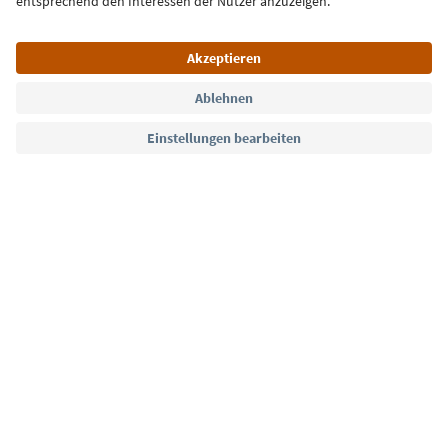
Sprache: Deutsch
Südtirol Guide App
FAQ
Kontakt
Presse
MICE
Datenschutzerklärung
AGB
Impressum
Cookie Policy
Film commission
Über uns