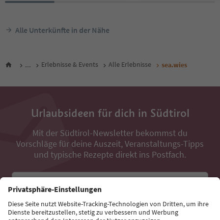
Alle Unterkünfte in der Nähe
...
Erlebnisse & Events
Alle Erlebnisse
sea.wies
Urlaubsideen für dich in Südtirol
Mit der Südtirol-Newsletter bekommst du
Vorschläge für deine Auszeit, Veranstaltungs-Tipps
und typische Rezepte direkt ins Postfach.
E-Mail Adresse
Jetzt anmelden