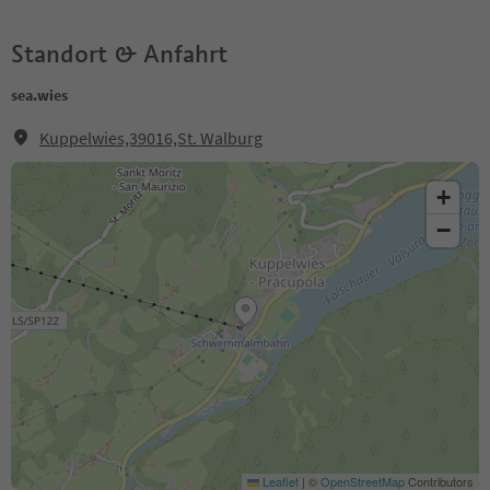
Standort & Anfahrt
sea.wies
Kuppelwies,39016,St. Walburg
+
−
Leaflet
|
©
OpenStreetMap
Contributors