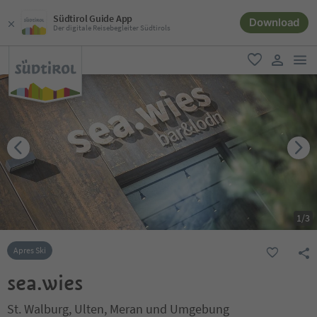
Südtirol Guide App
Download
Der digitale Reisebegleiter Südtirols
men
favorit
user lin
1
/
3
Apres Ski
sea.wies
St. Walburg, Ulten, Meran und Umgebung