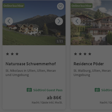
Online buchbar
Online buchbar
1
/
21
Naturoase Schwemmerhof
Residence Pöder
St. Nikolaus in Ulten, Ulten, Meran
St. Walburg, Ulten, Meran
und Umgebung
Umgebung
Südtirol Guest Pass
Südtir
ab
86
€
Nacht / Gäste Inkl. MwSt.
Nacht / G