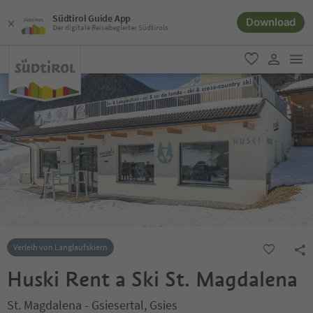
Südtirol Guide App
Download
Der digitale Reisebegleiter Südtirols
men
favorit
user lin
Verleih von Langlaufskiern
Huski Rent a Ski St. Magdalena
St. Magdalena - Gsiesertal, Gsies