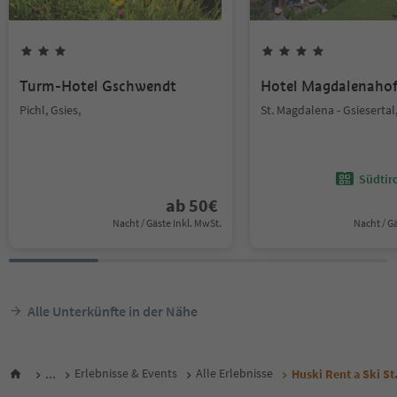
Turm-Hotel Gschwendt
Hotel Magdalenaho
Pichl, Gsies,
St. Magdalena - Gsiesertal,
Südtir
ab
50
€
Nacht / Gäste Inkl. MwSt.
Nacht / G
Alle Unterkünfte in der Nähe
...
Erlebnisse & Events
Alle Erlebnisse
Huski Rent a Ski S