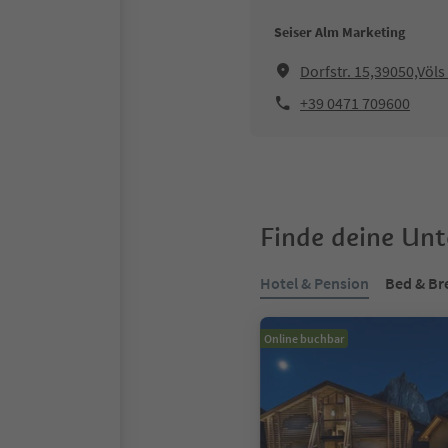
Seiser Alm Marketing
Dorfstr. 15,39050,Völ
+39 0471 709600
Finde deine Un
Hotel & Pension
Bed & Br
Online buchbar