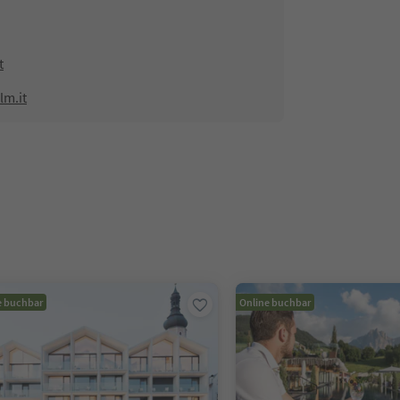
t
lm.it
e buchbar
Online buchbar