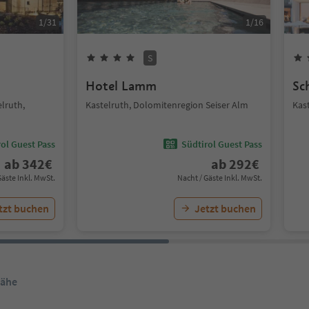
1
/
31
1
/
16
S
Hotel Lamm
Sc
elruth,
Kastelruth, Dolomitenregion Seiser Alm
Kas
ol Guest Pass
Südtirol Guest Pass
ab
342
€
ab
292
€
Gäste Inkl. MwSt.
Nacht / Gäste Inkl. MwSt.
tzt buchen
Jetzt buchen
Nähe