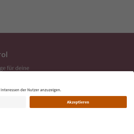
rol
ge für deine
 direkt ins