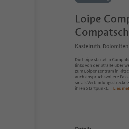
Loipe Comp
Compatsch
Kastelruth, Dolomiten
Die Loipe startet in Compat
links von der Straße über w
zum Loipenzentrum in Ritsc
auch anspruchsvollere Passa
sie als Verbindungsstrecke 
ihren Startpunkt
...
Lies me
Details