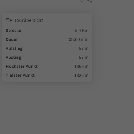
Tourübersicht
Strecke
5,4 Km
Dauer
0h:00 min
Aufstieg
57 m
Abstieg
57 m
Höchster Punkt
1866 m
Tiefster Punkt
1828 m