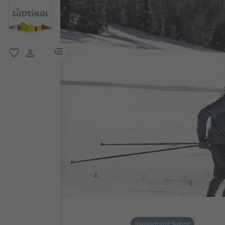
menu link
favorit
user link
Klassisch und Skating