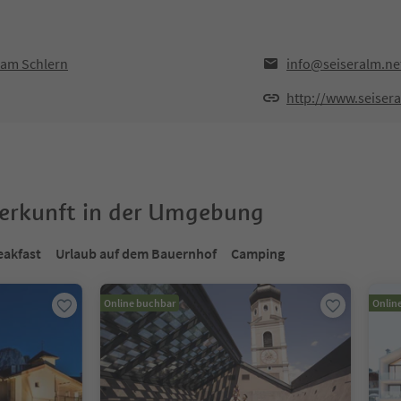
s am Schlern
info@seiseralm.ne
http://www.seisera
terkunft in der Umgebung
eakfast
Urlaub auf dem Bauernhof
Camping
Online buchbar
Onlin