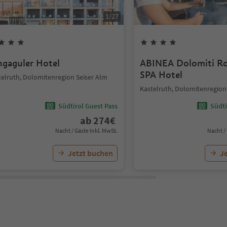
1
/
27
hgaguler Hotel
ABINEA Dolomiti R
SPA Hotel
telruth, Dolomitenregion Seiser Alm
Kastelruth, Dolomitenregion
Südtirol Guest Pass
Südti
ab
274
€
Nacht / Gäste Inkl. MwSt.
Nacht /
Jetzt buchen
J