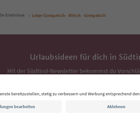
lle Erlebnisse
Loipe Compatsch - Ritsch - Compatsch
Urlaubsideen für dich in Südti
Mit der Südtirol-Newsletter bekommst du Vorschlä
Auszeit, Veranstaltungs-Tipps und typische Rezepte
Postfach.
E-Mail Adresse
Jetzt anmelden