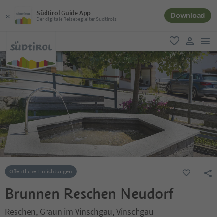
Südtirol Guide App
Download
Der digitale Reisebegleiter Südtirols
men
favorit
user lin
Öffentliche Einrichtungen
Brunnen Reschen Neudorf
Reschen, Graun im Vinschgau, Vinschgau