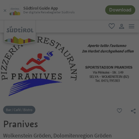
Südtirol Guide App
Download
Der digitale Reisebegleiter Südtirols
men
favorit
user lin
Bar / Café / Bistro
Pranives
Wolkenstein Gröden, Dolomitenregion Gröden