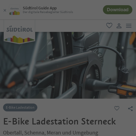
Südtirol Guide App
Download
Der digitale Reisebegleiter Südtirols
men
favorit
user lin
E-Bike Ladestation
E-Bike Ladestation Sterneck
Obertall, Schenna, Meran und Umgebung