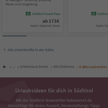
St. Georgen - Schenna, Schenna,
Meran und Umgebung
Südtirol Guest Pass
Südtir
ab
173
€
Nacht / Gäste Inkl. MwSt.
Nacht / G
Alle Unterkünfte in der Nähe
...
Erlebnisse & Events
Alle Erlebnisse
E-Bike Ladestation
Urlaubsideen für dich in Südtirol
Mit der Südtirol-Newsletter bekommst du
Vorschläge für deine Auszeit, Veranstaltungs-Tipps