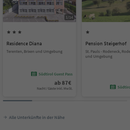
1
/
14
Residence Diana
Pension Steigerhof
Terenten, Brixen und Umgebung
St. Pauls - Rodeneck, Rod
und Umgebung
Südtirol Guest Pass
ab
87
€
Südtir
Nacht / Gäste Inkl. MwSt.
Alle Unterkünfte in der Nähe