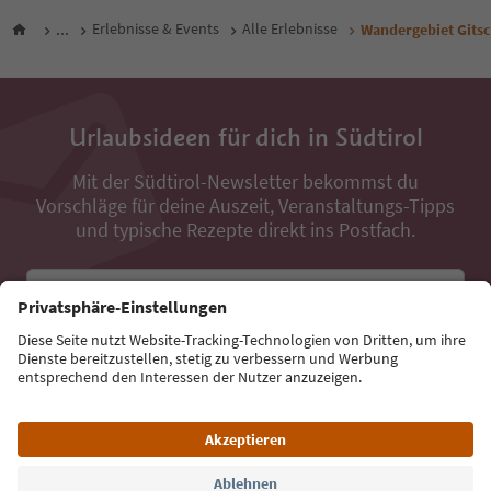
...
Erlebnisse & Events
Alle Erlebnisse
Wandergebiet Gitsc
Urlaubsideen für dich in Südtirol
Mit der Südtirol-Newsletter bekommst du
Vorschläge für deine Auszeit, Veranstaltungs-Tipps
und typische Rezepte direkt ins Postfach.
E-Mail Adresse
Jetzt anmelden