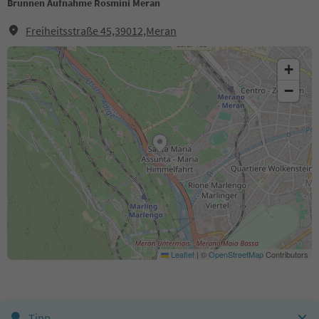
Brunnen Aufnahme Rosmini Meran
Freiheitsstraße 45,39012,Meran
+
−
Leaflet
|
©
OpenStreetMap
Contributors
Tipp