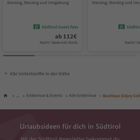
Sterzing, Sterzing und Umgebung
Sterzing, Sterzing und U
Südtirol Guest Pass
Südtir
ab
112
€
Nacht / Gäste Inkl. MwSt.
Nacht / G
Alle Unterkünfte in der Nähe
...
Erlebnisse & Events
Alle Erlebnisse
Boutique Enjoy Col
Urlaubsideen für dich in Südtirol
Mit der Südtirol-Newsletter bekommst du