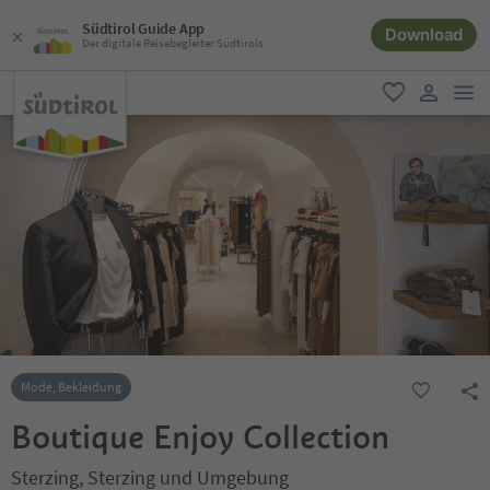
Südtirol Guide App
Download
Der digitale Reisebegleiter Südtirols
men
favorit
user lin
Mode, Bekleidung
Boutique Enjoy Collection
Sterzing, Sterzing und Umgebung